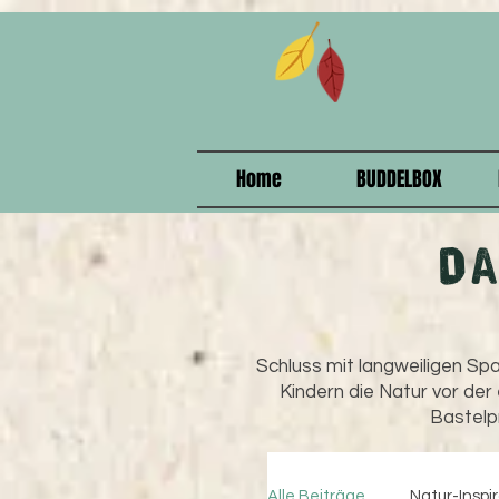
915208358578375
Home
BUDDELBOX
D
Schluss mit langweiligen Spa
Kindern die Natur vor der
Bastelpr
Alle Beiträge
Natur-Inspi