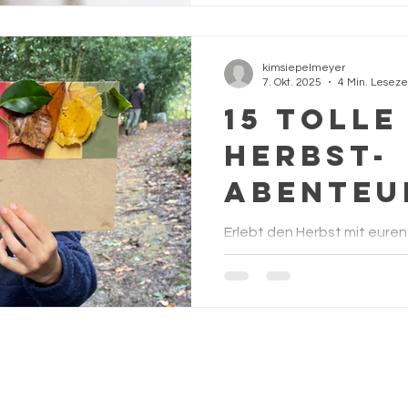
stark f
Leben m
kimsiepelmeyer
7. Okt. 2025
4 Min. Leseze
15 tolle
Herbst-
Abenteu
Kindern
Erlebt den Herbst mit euren 
Draußen-Aktivitäten voller
kleiner Naturwunder direkt 