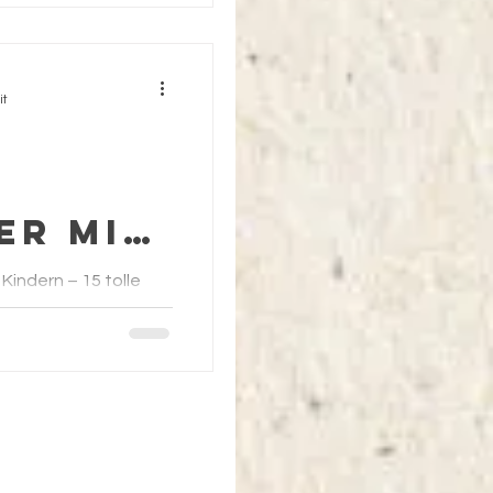
ürs
achst
it
er Mit
Kindern – 15 tolle
 Farben, Freude und
vor eurer Haustür!