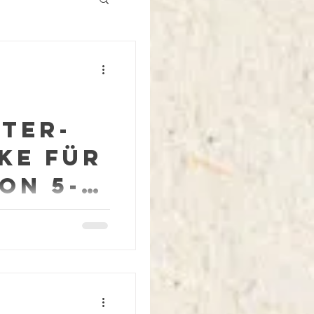
Rezepte
ster-
ke für
on 5-9
nk-Ideen für eure
 eine ganz tolle
nvollen