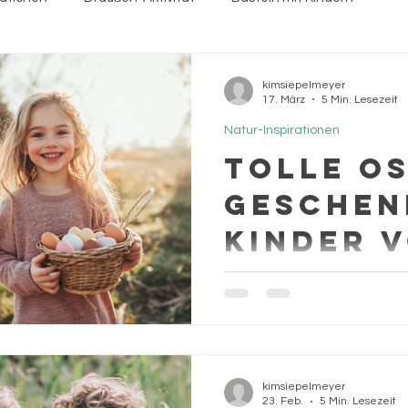
n
Kindergeburtstag
starke Kinder
Einschulung
kimsiepelmeyer
17. März
5 Min. Lesezeit
Natur-Inspirationen
hnachten
Geschenkideen
Selbstbewusst und Mutig
Tolle O
Geschen
Kinder v
Jahren
Ihr sucht nach Ostergesche
Kinder? Dann findet ihr hier
Sammlung an tollen und sin
Geschenkideen zu Ostern.
kimsiepelmeyer
23. Feb.
5 Min. Lesezeit