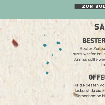
Zur BU
Sa
Beste
Bester Zeit
auszuwerfen ist j
Juni. Es sollte we
tr
offe
Für die besten V
lockerst du die E
Samenbombe hinw