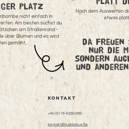
platt 
iger PLatz
Nach dem Auswerfen d
nbombe nicht einfach in
etwas plat
erfen. Am besten suchst du
Plätzchen am Straßenrand -
lle über Blumen und es wird
Da freuen 
ten gemäht,
nur die M
sondern auch
und anderen
KONTAKT
+49 (0)176-62093489
kontakt@buddelbue.de