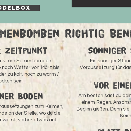
DDElBOX
menbomben richtig be
r Zeitpunkt
Sonniger
punkt um Samenbomben
Ein sonniger Stand
e nach Wetter von März bis
Voraussetzung für da
der zu kalt, noch zu warm /
ocken sein.
Vor eine
ner Boden
Am besten säst du de
einem Regen. Ansonste
oraussetzungen zum Keimen,
Beginn gießen. Denn si
rde an der Stelle, wo du die
Keim
irfst, vorher etwas auf.