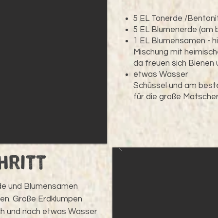
5 EL Tonerde /Bentoni
5 EL Blumenerde (am b
1 EL Blumensamen - hi
Mischung mit heimisc
da freuen sich Bienen 
etwas Wasser
Schüssel und am best
für die große Matscher
chritt
de und Blumensamen
hen. Große Erdklumpen
ach und nach etwas Wasser