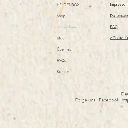
HELDENBOX
Impressu
Shop
Datensch
Natur-Ideen
FAQ
Blog
Affiliate-
Über mich
FAQs
Kontakt
Deu
Folge uns: Facebook: ht