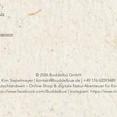
m
utz
Programm
© 2026 Buddelbü GmbH
Kim Siepelmeyer |
kontakt@buddelbue.de
| +49 176 62093489
tschlandweit – Online-Shop & digitale Natur-Abenteuer für Ki
tps://www.facebook.com/Buddelbue | Instagram: https://www.