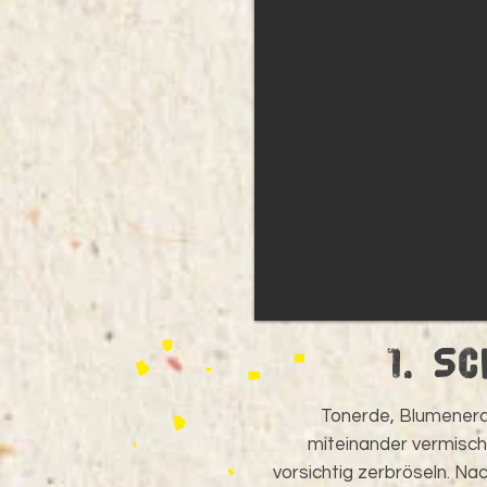
1. S
Tonerde, Blumener
miteinander vermisc
vorsichtig zerbröseln. N