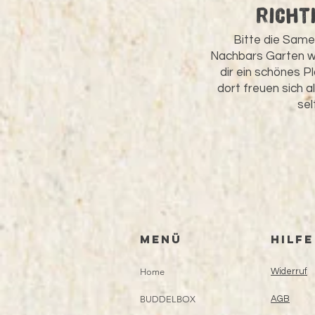
Richt
Bitte die Same
Nachbars Garten w
dir ein schönes 
dort freuen sich a
sel
Menü
HILFE
Home
Widerruf
BUDDELBOX
AGB