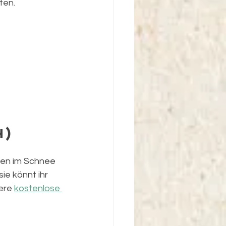
ten.
) 
ren im Schnee 
e könnt ihr 
ere 
kostenlose 