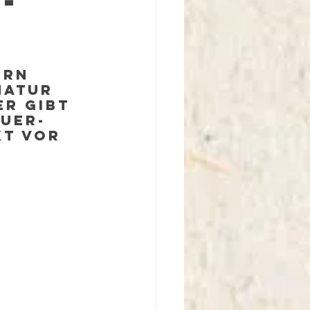
-
ern 
Natur 
r gibt 
euer-
kt vor 