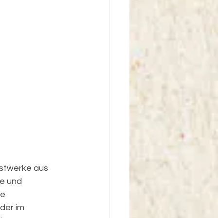
nstwerke aus 
e und 
e 
der im 