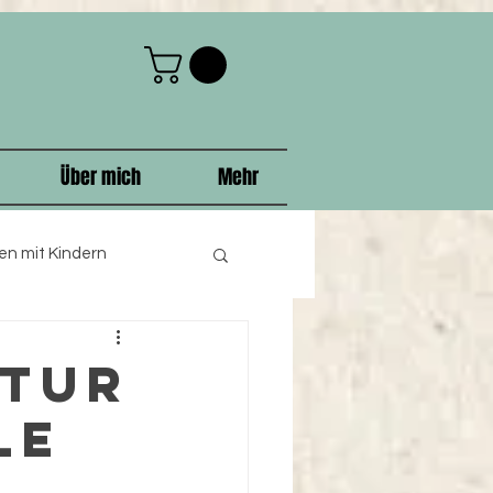
Über mich
Mehr
n mit Kindern
hnachten
atur
le