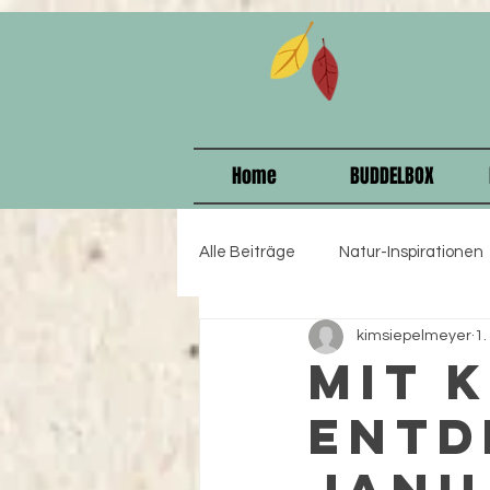
915208358578375
Home
BUDDELBOX
Alle Beiträge
Natur-Inspirationen
kimsiepelmeyer
1.
Kindergeburtstag
starke Ki
Mit 
entd
Geschenkideen
Selbstbewu