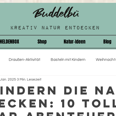
HELDENBOX
Shop
Natur-Ideen
Blog
Draußen-Aktivität
Basteln mit Kindern
Weihnachte
 Jan. 2025
3 Min. Lesezeit
nder
Einschulung
Rezepte
Schnitzeljagd
Wei
Kindern die N
ecken: 10 Tol
sst und Mutig