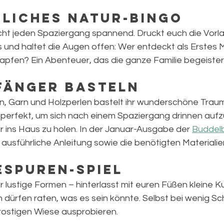
rliches Natur-Bingo
ht jeden Spaziergang spannend. Druckt euch die Vorl
 und haltet die Augen offen: Wer entdeckt als Erstes 
pfen? Ein Abenteuer, das die ganze Familie begeister
fänger basteln
rn, Garn und Holzperlen bastelt ihr wunderschöne Trau
st perfekt, um sich nach einem Spaziergang drinnen au
ur ins Haus zu holen. In der Januar-Ausgabe der 
Buddel
 ausführliche Anleitung sowie die benötigten Materialien
espuren-Spiel
lustige Formen – hinterlasst mit euren Füßen kleine K
dürfen raten, was es sein könnte. Selbst bei wenig Sch
frostigen Wiese ausprobieren.