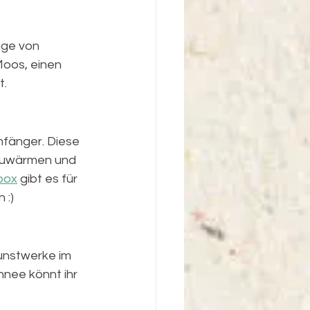
age von 
Moos, einen 
t.
mfänger. Diese 
fzuwärmen und 
box
 gibt es für 
 :) 
unstwerke im 
nee könnt ihr 