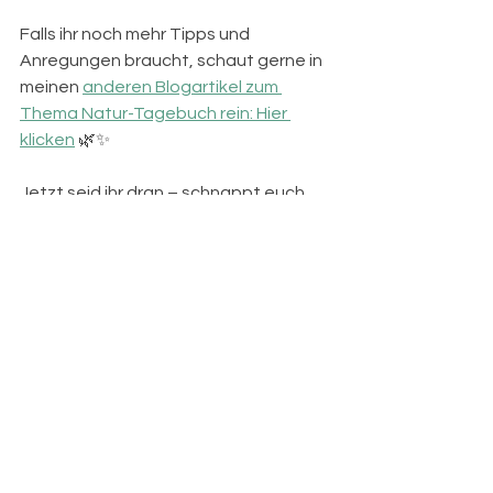
Falls ihr noch mehr Tipps und 
Anregungen braucht, schaut gerne in 
meinen 
anderen Blogartikel zum 
Thema Natur-Tagebuch rein: Hier 
klicken
 🌿✨
Jetzt seid ihr dran – schnappt euch 
eure Stifte und startet euer Natur-
Abenteuer direkt vor der Haustür! 🌱🐞
Auf Ins Natur-
Tagebuch-
Abenteuer!