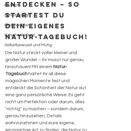
entdecken – So 
Rezepte
startest du 
Schnitzeljagd
dein eigenes 
Weihnachten
Natur-Tagebuch!
Geschenkideen
Selbstbewusst und Mutig
Die Natur steckt voller kleiner und 
großer Wunder – ihr müsst nur genau 
hinschauen! Mit einem 
Natur-
Tagebuch
 haltet ihr all diese 
magischen Momente fest und 
entdeckt die Schönheit der Natur auf 
eine ganz persönliche Weise. Es geht 
nicht um Perfektion oder darum, alles 
"richtig" zu machen – sondern darum, 
genau hinzusehen, Details 
wahrzunehmen und eure eigene, 
einzigartige Art zu finden, die Natur zu 