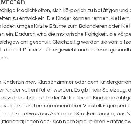
ivitäten
zählige Möglichkeiten, sich körperlich zu betätigen und 
ten zu entwickeln. Die Kinder können rennen, klettern 
o laden umgestürzte Bäume zum Balancieren oder Klet
 ein. Dadurch wird die motorische Fähigkeit, die körper
eichgewicht geschult. Gleichzeitig werden sie vom sitz
t, der auf Dauer zu Übergewicht und anderen gesundhe
ann.
 Kinderzimmer, Klassenzimmer oder dem Kindergarten 
er Kinder voll entfaltet werden. Es gibt kein Spielzeug,
 es zu benutzen ist. In der Natur finden Kinder unzählig
 völlig frei und entsprechend ihrer Vorstellungen und F
können sie etwas aus Ästen und Stöckern bauen, aus N
 (Mandala) legen oder sich beim Spiel in ihren Fantasiew