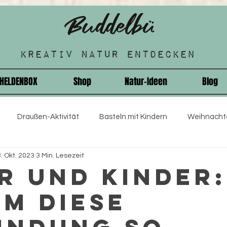
HELDENBOX
Shop
Natur-Ideen
Blog
Draußen-Aktivität
Basteln mit Kindern
Weihnachte
. Okt. 2023
3 Min. Lesezeit
nder
Einschulung
Rezepte
Schnitzeljagd
Wei
r und Kinder:
m diese
sst und Mutig