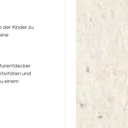
b der Kinder zu 
eine 
aturentdecker 
tivitäten und 
zu einem 