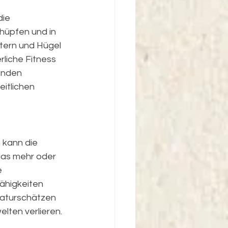
die 
hüpfen und in 
tern und Hügel 
liche Fitness 
enden 
itlichen 
kann die 
 das mehr oder 
e 
ähigkeiten 
aturschätzen 
elten verlieren.