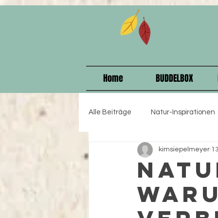
915208358578375
Home
BUDDELBOX
Alle Beiträge
Natur-Inspirationen
kimsiepelmeyer
13
Kindergeburtstag
starke Ki
Natu
waru
Geschenkideen
Selbstbewu