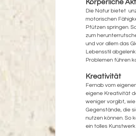
Körperliche Akt
Die Natur bietet  un
motorischen Fähigkei
Pfützen springen. S
zum herunterrutschen
und vor allem das Gl
Lebensstil abgelenk
Problemen führen k
Kreativität
Fernab vom eigenen
eigene Kreativität d
weniger vorgibt, wie
Gegenstände, die sie
nutzen können. So 
ein tolles Kunstwerk