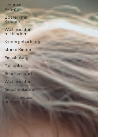
Draußen-
Aktivität
Basteln mit
Kindern
Weihnachten
mit Kindern
Kindergeburtstag
starke Kinder
Einschulung
Rezepte
Schnitzeljagd
Weihnachten
Geschenkideen
Selbstbewusst
und Mutig