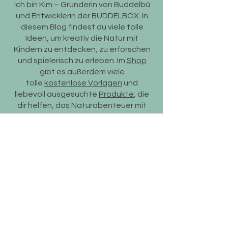
Buddelbü?
Ich bin Kim – Gründerin von Buddelbü
und Entwicklerin der BUDDELBOX. In
diesem Blog findest du viele tolle
Ideen, um kreativ die Natur mit
Kindern zu entdecken, zu erforschen
und spielerisch zu erleben. Im
Shop
gibt es außerdem viele
tolle
kostenlose Vorlagen
und
liebevoll ausgesuchte
Produkte
, die
dir helfen, das Naturabenteuer mit
deinen Kindern direkt vor der Haustür
zu starten.