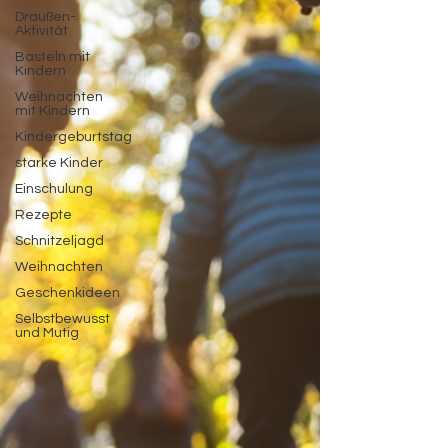
Draußen-
Aktivität
Basteln mit
Kindern
Weihnachten
mit Kindern
Kindergeburtstag
starke Kinder
Einschulung
Rezepte
Schnitzeljagd
Weihnachten
Geschenkideen
Selbstbewusst
und Mutig