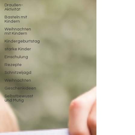
Draußen-
Aktivität
Basteln mit
Kindern
Weihnachten
mit Kindern
Kindergeburtstag
starke Kinder
Einschulung
Rezepte
Schnitzeljagd
Weihnachten
Geschenkideen
Selbstbewusst
und Mutig