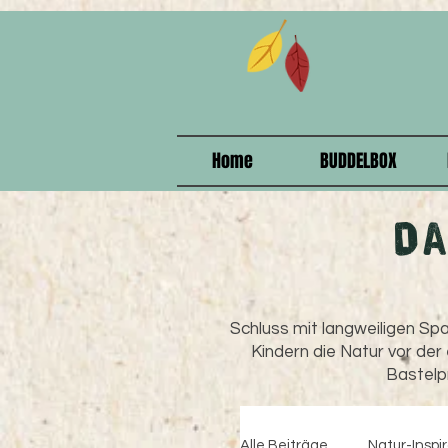
915208358578375
Home
BUDDELBOX
D
Schluss mit langweiligen Spa
Kindern die Natur vor der
Bastelpr
Alle Beiträge
Natur-Inspi