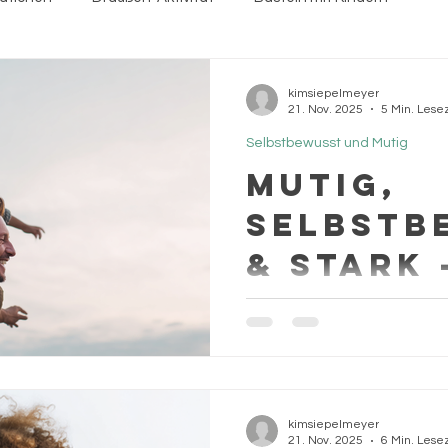
n
Kindergeburtstag
starke Kinder
Einschulung
kimsiepelmeyer
21. Nov. 2025
5 Min. Lese
Selbstbewusst und Mutig
hnachten
Geschenkideen
Selbstbewusst und Mutig
Mutig,
selbstb
& stark 
unterst
Mutig sein kann man lernen 
Du Dein 
Erfahre, wie Du Dein Kind li
seine Selbstständigkeit st
Selbstvertrauen aufbaust. M
Mut-Momenten und gezielte
kimsiepelmeyer
Dein Kind Schritt für Schritt
21. Nov. 2025
6 Min. Lese