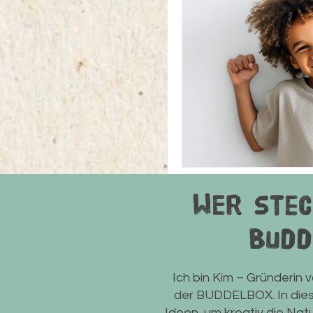
WEr stec
Budd
Ich bin Kim – Gründerin 
der BUDDELBOX. In diese
Ideen, um kreativ die Nat