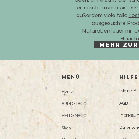
erforschen und spieleris
außerdem viele tolle
kos
ausgesuchte
Prod
Naturabenteuer mit de
Haustür
mehr zur
Menü
HILFE
Home
Widerruf
BUDDELBOX
AGB
HELDENBOX
Impressu
Shop
Datensch