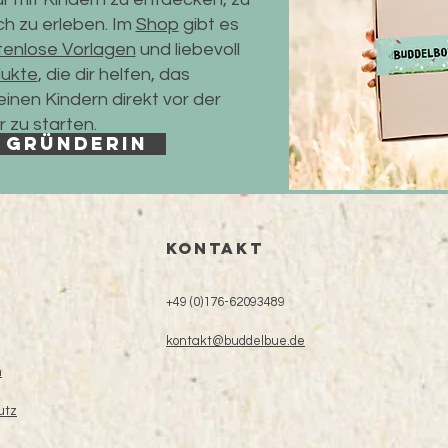
ch zu erleben. Im
Shop
gibt es
tenlose Vorlagen
und liebevoll
ukte
, die dir helfen, das
inen Kindern direkt vor der
 zu starten.
 Gründerin
KONTAKT
+49 (0)176-62093489
kontakt@buddelbue.de
m
utz