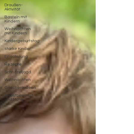
Draußen-
Aktivität
Basteln mit
Kindern
Weihnachten
mit Kindern
Kindergeburtstag
starke Kinder
Einschulung
Rezepte
Schnitzeljagd
Weihnachten
Geschenkideen
Selbstbewusst
und Mutig