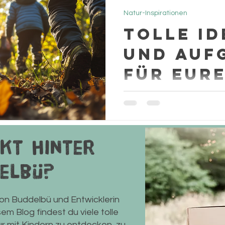
Natur-Inspirationen
Tolle Id
und Auf
für Eur
schnitz
Tolle Aufgaben und Ideen f
inklusive einer tollen PDF-V
Schnitzeljagd-Abenteuer in
kt hinter
elbü?
von Buddelbü und Entwicklerin
m Blog findest du viele tolle
ur mit Kindern zu entdecken, zu