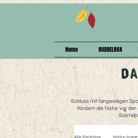
915208358578375
Home
BUDDELBOX
D
Schluss mit langweiligen Spa
Kindern die Natur vor der
Bastelpr
Alle Beiträge
Natur-Inspi