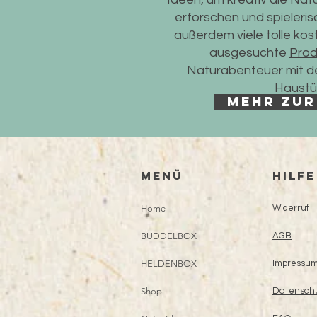
erforschen und spieleris
außerdem viele tolle
kos
ausgesuchte
Prod
Naturabenteuer mit de
Haustür
mehr zur
Menü
HILFE
Home
Widerruf
BUDDELBOX
AGB
HELDENBOX
Impressu
Shop
Datensch