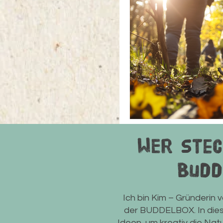
WEr stec
Budd
Ich bin Kim – Gründerin 
der BUDDELBOX. In diese
Ideen, um kreativ die Nat