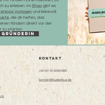
ch zu erleben. Im
Shop
gibt es
tenlose Vorlagen
und liebevoll
ukte
, die dir helfen, das
inen Kindern direkt vor der
 zu starten.
 Gründerin
KONTAKT
+49 (0)176-62093489
kontakt@buddelbue.de
m
utz